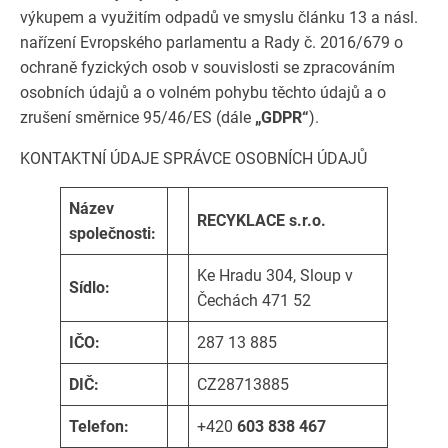
výkupem a využitím odpadů ve smyslu článku 13 a násl.
nařízení Evropského parlamentu a Rady č. 2016/679 o
ochraně fyzických osob v souvislosti se zpracováním
osobních údajů a o volném pohybu těchto údajů a o
zrušení směrnice 95/46/ES (dále
„GDPR“
).
KONTAKTNÍ ÚDAJE SPRÁVCE OSOBNÍCH ÚDAJŮ
Název
RECYKLACE s.r.o.
společnosti:
Ke Hradu 304, Sloup v
Sídlo:
Čechách 471 52
IČO:
287 13 885
DIČ:
CZ28713885
Telefon:
+420
603 838 467