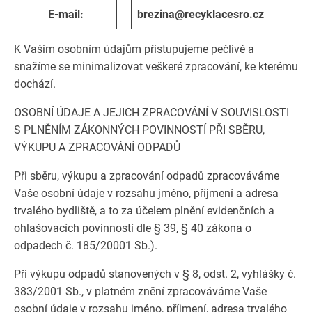
E-mail:
brezina@recyklacesro.cz
K Vašim osobním údajům přistupujeme pečlivě a
snažíme se minimalizovat veškeré zpracování, ke kterému
dochází.
OSOBNÍ ÚDAJE A JEJICH ZPRACOVÁNÍ V SOUVISLOSTI
S PLNĚNÍM ZÁKONNÝCH POVINNOSTÍ PŘI SBĚRU,
VÝKUPU A ZPRACOVÁNÍ ODPADŮ
Při sběru, výkupu a zpracování odpadů zpracováváme
Vaše osobní údaje v rozsahu jméno, příjmení a adresa
trvalého bydliště, a to za účelem plnění evidenčních a
ohlašovacích povinností dle § 39, § 40 zákona o
odpadech č. 185/20001 Sb.).
Při výkupu odpadů stanovených v § 8, odst. 2, vyhlášky č.
383/2001 Sb., v platném znění zpracováváme Vaše
osobní údaje v rozsahu jméno, příjmení, adresa trvalého